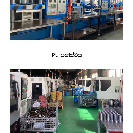
PU යන්ත්රය