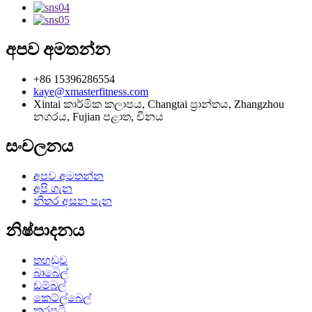
අපව අමතන්න
+86 15396286554
kaye@xmasterfitness.com
Xintai කාර්මික කලාපය, Changtai ප්‍රාන්තය, Zhangzhou
නගරය, Fujian පළාත, චීනය
සංචලනය
අපව අමතන්න
අපි ගැන
නිතර අසන පැන
නිෂ්පාදනය
තහඩුව
බාබෙල්
ඩම්බල්
කෙට්ල්බෙල්
කරපටි