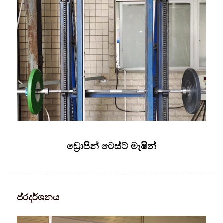
ඩ්‍රොපින් ටෙස්ට් මැෂින්
ප්රදර්ශනය