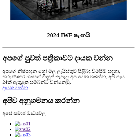
2024 IWF ෂැංහයි
අපගේ පුවත් පත්‍රිකාවට දායක වන්න
අපගේ නිෂ්පාදන හෝ මිල ලැයිස්තුව පිළිබඳ විමසීම් සඳහා,
කරුණාකර ඔබගේ විද්‍යුත් තැපෑල අප වෙත තබන්න, අපි පැය
24ක් ඇතුළත සම්බන්ධ වන්නෙමු.
දායක වන්න
අපිව අනුගමනය කරන්න
අපේ සමාජ මාධ්‍යවල