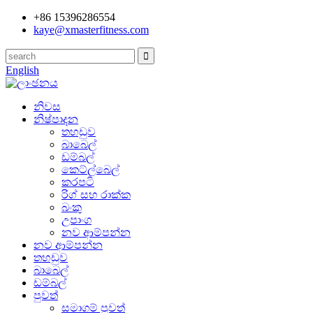
+86 15396286554
kaye@xmasterfitness.com
English
නිවස
නිෂ්පාදන
තහඩුව
බාබෙල්
ඩම්බල්
කෙට්ල්බෙල්
කරපටි
රිග් සහ රාක්ක
බංකු
උපාංග
නව ආම්පන්න
නව ආම්පන්න
තහඩුව
බාබෙල්
ඩම්බල්
පුවත්
සමාගම් පුවත්