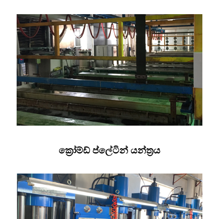
ක්‍රෝම්ඩ් ප්ලේටින් යන්ත්‍රය