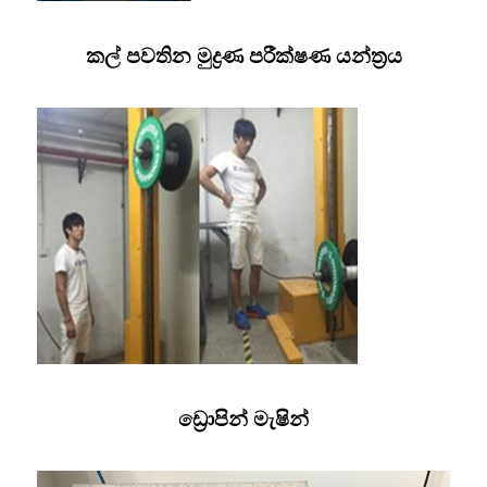
කල් පවතින මුද්‍රණ පරීක්ෂණ යන්ත්‍රය
ඩ්‍රොපින් මැෂින්