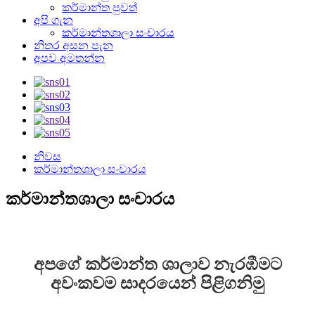
කර්මාන්ත පුවත්
අපි ගැන
කර්මාන්තශාලා සංචාරය
නිතර අසන පැන
අපව අමතන්න
නිවස
කර්මාන්තශාලා සංචාරය
කර්මාන්තශාලා සංචාරය
අපගේ කර්මාන්ත ශාලාව නැරඹීමට
අවංකවම සාදරයෙන් පිළිගනිමු