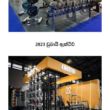
2023 ඩුබායි ඇක්ටිව්