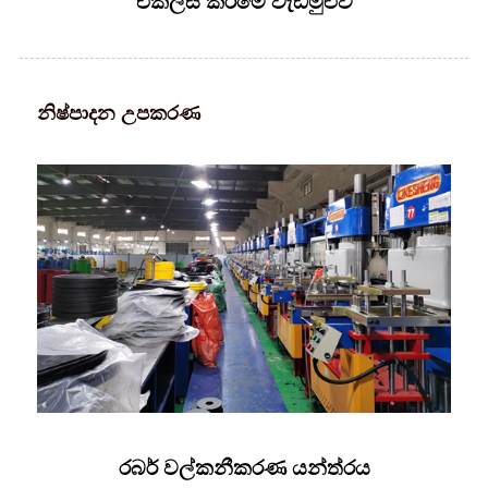
එකලස් කිරීමේ වැඩමුළුව
නිෂ්පාදන උපකරණ
රබර් වල්කනීකරණ යන්ත්රය