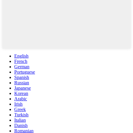
English
French
German
Portuguese
Spanish
Russian
Japanese
Korean
Arabic
Irish
Greek
Turkish
Italian
Danish
Romanian