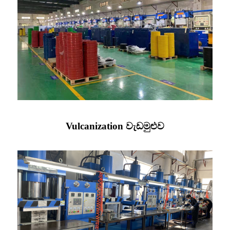
Vulcanization වැඩමුළුව