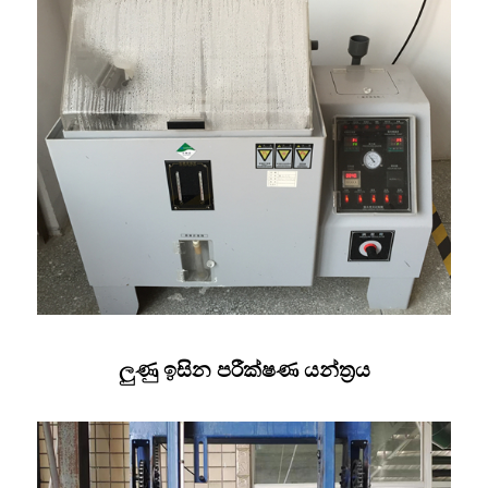
ලුණු ඉසින පරීක්ෂණ යන්ත්‍රය