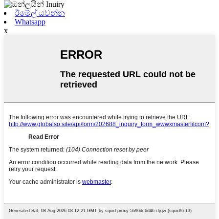
ඊමේල් යවන්න
Whatsapp
x