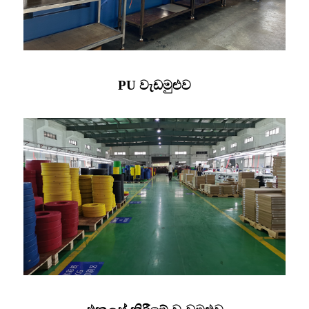
PU වැඩමුළුව