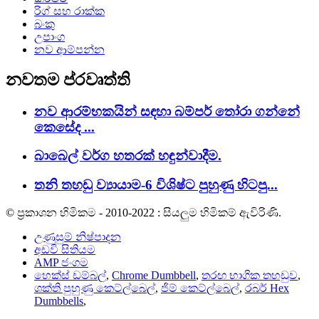
රිග් සහ රාක්ක
බංකු
උපාංග
නව ආම්පන්න
නවතම ප්රවෘත්ති
නව ආරම්භකයින් සඳහා බම්පර් තෝරා ගන්නේ
කෙසේද ...
බාබෙල් වර්ග හතරක් හඳුන්වාදීම.
තනි තහඩු ව්‍යායාම-6 විශිෂ්ට පුහුණු හිටපු...
© ප්‍රකාශන හිමිකම - 2010-2022 : සියලුම හිමිකම් ඇවිරිණි.
උණුසුම් නිෂ්පාදන
අඩවි සිතියම
AMP ජංගම
හෙක්ස් ඩම්බල්
,
Chrome Dumbbell
,
තරඟ භාගික තහඩුව
,
ශක්ති පුහුණු කෙට්ල්බෙල්
,
ජිම් කෙට්ල්බෙල්
,
රබර් Hex
Dumbbells
,