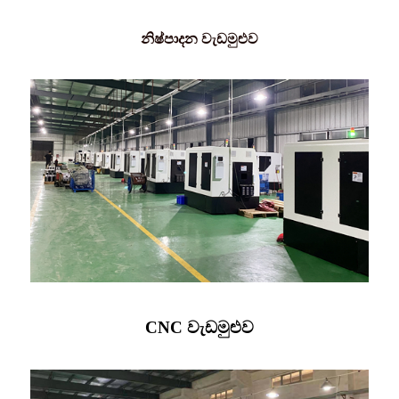
නිෂ්පාදන වැඩමුළුව
CNC වැඩමුළුව