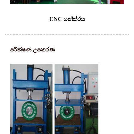
CNC යන්ත්රය
පරීක්ෂණ උපකරණ