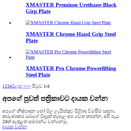
XMASTER Premium Urethane Black
Girp Plate
XMASTER Chrome Hand Grip Steel
Plate
XMASTER Pro Chrome Powerlifting
Steel Plate
1
2
3
4
ඊළඟ >
>>
පිටුව 1/4
අපගේ පුවත් පත්‍රිකාවට දායක වන්න
අපගේ නිෂ්පාදන හෝ මිල ලැයිස්තුව පිළිබඳ විමසීම් සඳහා,
කරුණාකර ඔබගේ විද්‍යුත් තැපෑල අප වෙත තබන්න, අපි පැය
24ක් ඇතුළත සම්බන්ධ වන්නෙමු.
දායක වන්න