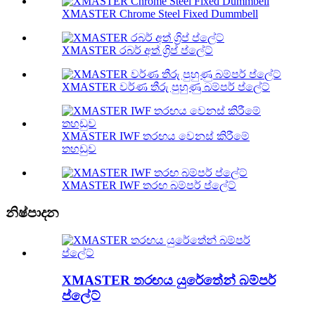
XMASTER Chrome Steel Fixed Dummbell
XMASTER රබර් අත් ග්‍රිප් ප්ලේට්
XMASTER වර්ණ තීරු පුහුණු බම්පර් ප්ලේට්
XMASTER IWF තරඟය වෙනස් කිරීමේ
තහඩුව
XMASTER IWF තරඟ බම්පර් ප්ලේට්
නිෂ්පාදන
XMASTER තරඟය යුරේතේන් බම්පර්
ප්ලේට්