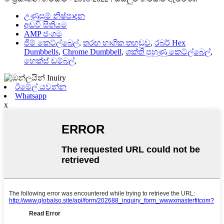
උණුසුම් නිෂ්පාදන
අඩවි සිතියම
AMP ජංගම
ජිම් කෙට්ල්බෙල්
,
තරඟ භාගික තහඩුව
,
රබර් Hex
Dumbbells
,
Chrome Dumbbell
,
ශක්ති පුහුණු කෙට්ල්බෙල්
,
හෙක්ස් ඩම්බල්
,
ඊමේල් යවන්න
Whatsapp
x