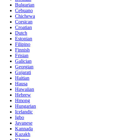
Bulgarian
Cebuano
Chichewa
Corsican
Croatian
Dutch
Estonian
Filipino
Finnish
Frisian
Galician
Georgian
Gujarati
Haitian
Hausa
Hawaiian
Hebrew
Hmong
Hungarian
Icelandic
Igbo
Javanese
Kannada
Kazakh
Khmer