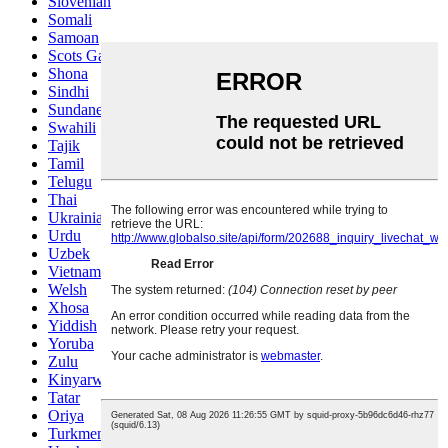
Slovenian
Somali
Samoan
Scots Gaelic
Shona
Sindhi
Sundanese
Swahili
Tajik
Tamil
Telugu
Thai
Ukrainian
Urdu
Uzbek
Vietnamese
Welsh
Xhosa
Yiddish
Yoruba
Zulu
Kinyarwanda
Tatar
Oriya
Turkmen