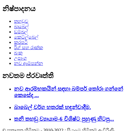
නිෂ්පාදනය
තහඩුව
බාබෙල්
ඩම්බල්
කෙට්ල්බෙල්
කරපටි
රිග් සහ රාක්ක
බංකු
උපාංග
නව ආම්පන්න
නවතම ප්රවෘත්ති
නව ආරම්භකයින් සඳහා බම්පර් තෝරා ගන්නේ
කෙසේද ...
බාබෙල් වර්ග හතරක් හඳුන්වාදීම.
තනි තහඩු ව්‍යායාම-6 විශිෂ්ට පුහුණු හිටපු...
© ප්‍රකාශන හිමිකම - 2010-2022 : සියලුම හිමිකම් ඇවිරිණි.