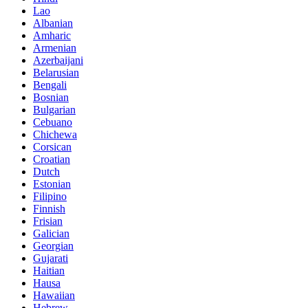
Lao
Albanian
Amharic
Armenian
Azerbaijani
Belarusian
Bengali
Bosnian
Bulgarian
Cebuano
Chichewa
Corsican
Croatian
Dutch
Estonian
Filipino
Finnish
Frisian
Galician
Georgian
Gujarati
Haitian
Hausa
Hawaiian
Hebrew