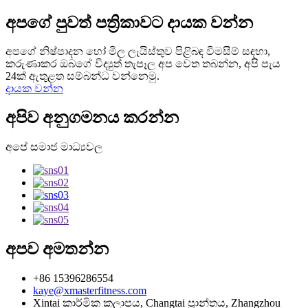
අපගේ පුවත් පත්‍රිකාවට දායක වන්න
අපගේ නිෂ්පාදන හෝ මිල ලැයිස්තුව පිළිබඳ විමසීම් සඳහා,
කරුණාකර ඔබගේ විද්‍යුත් තැපෑල අප වෙත තබන්න, අපි පැය
24ක් ඇතුළත සම්බන්ධ වන්නෙමු.
දායක වන්න
අපිව අනුගමනය කරන්න
අපේ සමාජ මාධ්‍යවල
අපව අමතන්න
+86 15396286554
kaye@xmasterfitness.com
Xintai කාර්මික කලාපය, Changtai ප්‍රාන්තය, Zhangzhou