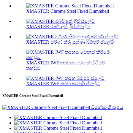
XMASTER Chrome Steel Fixed Dummbell
XMASTER රබර් අත් ග්‍රිප් ප්ලේට්
XMASTER වර්ණ තීරු පුහුණු බම්පර් ප්ලේට්
XMASTER IWF තරඟය වෙනස් කිරීමේ
තහඩුව
XMASTER IWF තරඟ බම්පර් ප්ලේට්
XMASTER Chrome Steel Fixed Dummbell