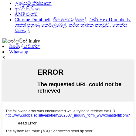
උණුසුම් නිෂ්පාදන
අඩවි සිතියම
AMP ජංගම
Chrome Dumbbell
,
ජිම් කෙට්ල්බෙල්
,
රබර් Hex Dumbbells
,
ශක්ති පුහුණු කෙට්ල්බෙල්
,
තරඟ භාගික තහඩුව
,
හෙක්ස්
ඩම්බල්
,
ඊමේල් යවන්න
Whatsapp
x