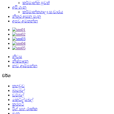
කර්මාන්ත පුවත්
අපි ගැන
කර්මාන්තශාලා සංචාරය
නිතර අසන පැන
අපව අමතන්න
නිවස
නිෂ්පාදන
නව ආම්පන්න
වර්ග
තහඩුව
බාබෙල්
ඩම්බල්
කෙට්ල්බෙල්
කරපටි
රිග් සහ රාක්ක
බංකු