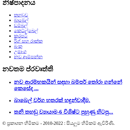
නිෂ්පාදනය
තහඩුව
බාබෙල්
ඩම්බල්
කෙට්ල්බෙල්
කරපටි
රිග් සහ රාක්ක
බංකු
උපාංග
නව ආම්පන්න
නවතම ප්රවෘත්ති
නව ආරම්භකයින් සඳහා බම්පර් තෝරා ගන්නේ
කෙසේද ...
බාබෙල් වර්ග හතරක් හඳුන්වාදීම.
තනි තහඩු ව්‍යායාම-6 විශිෂ්ට පුහුණු හිටපු...
© ප්‍රකාශන හිමිකම - 2010-2022 : සියලුම හිමිකම් ඇවිරිණි.