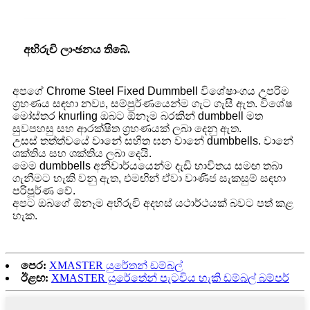
අභිරුචි ලාංඡනය තිබේ.
අපගේ Chrome Steel Fixed Dummbell විශේෂාංගය උපරිම
ග්‍රහණය සඳහා නව්‍ය, සම්පුර්ණයෙන්ම ගැට ගැසී ඇත. විශේෂ
මෝස්තර knurling ඔබට ඕනෑම බරකින් dumbbell මත
සුවපහසු සහ ආරක්ෂිත ග්‍රහණයක් ලබා දෙනු ඇත.
උසස් තත්ත්වයේ වානේ සහිත ඝන වානේ dumbbells. වානේ
ශක්තිය සහ ශක්තිය ලබා දෙයි.
මෙම dumbbells අනිවාර්යයෙන්ම දැඩි භාවිතය සමඟ තබා
ගැනීමට හැකි වනු ඇත, එමඟින් ඒවා වාණිජ සැකසුම් සඳහා
පරිපූර්ණ වේ.
අපට ඔබගේ ඕනෑම අභිරුචි අදහස් යථාර්ථයක් බවට පත් කළ
හැක.
පෙර:
XMASTER යුරේතන් ඩම්බල්
ඊළඟ:
XMASTER යුරේතේන් පැටවිය හැකි ඩම්බල් බම්පර්