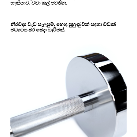
හැකියාව, වඩා කල් පවතින.
නිරවද්‍ය වැඩ සැලසුම්, හොඳ පුහුණුවක් සඳහා වඩාත්
මධ්‍යගත බර බෙදා හැරීමක්.