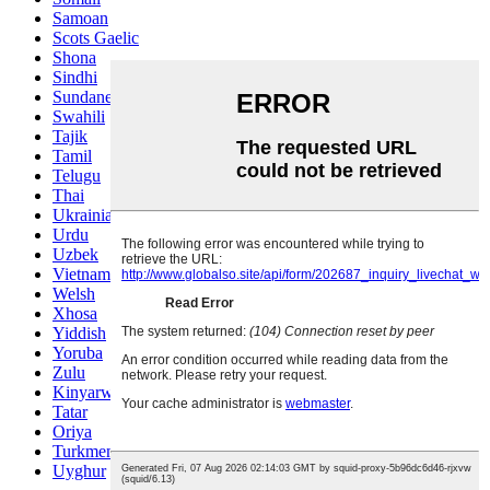
Samoan
Scots Gaelic
Shona
Sindhi
Sundanese
Swahili
Tajik
Tamil
Telugu
Thai
Ukrainian
Urdu
Uzbek
Vietnamese
Welsh
Xhosa
Yiddish
Yoruba
Zulu
Kinyarwanda
Tatar
Oriya
Turkmen
Uyghur