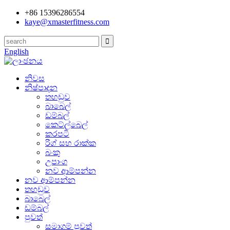
+86 15396286554
kaye@xmasterfitness.com
English
නිවස
නිෂ්පාදන
තහඩුව
බාබෙල්
ඩම්බල්
කෙට්ල්බෙල්
කරපටි
රිග් සහ රාක්ක
බංකු
උපාංග
නව ආම්පන්න
නව ආම්පන්න
තහඩුව
බාබෙල්
ඩම්බල්
පුවත්
සමාගම් පුවත්