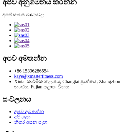
අපිව අනුගමනය කරන්න
අපේ සමාජ මාධ්‍යවල
අපව අමතන්න
+86 15396286554
kaye@xmasterfitness.com
Xintai කාර්මික කලාපය, Changtai ප්‍රාන්තය, Zhangzhou
නගරය, Fujian පළාත, චීනය
සංචලනය
අපව අමතන්න
අපි ගැන
නිතර අසන පැන