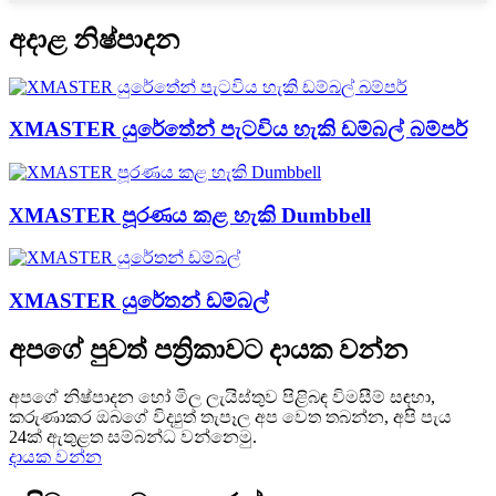
අදාළ නිෂ්පාදන
XMASTER යුරේතේන් පැටවිය හැකි ඩම්බල් බම්පර්
XMASTER පූරණය කළ හැකි Dumbbell
XMASTER යුරේතන් ඩම්බල්
අපගේ පුවත් පත්‍රිකාවට දායක වන්න
අපගේ නිෂ්පාදන හෝ මිල ලැයිස්තුව පිළිබඳ විමසීම් සඳහා,
කරුණාකර ඔබගේ විද්‍යුත් තැපෑල අප වෙත තබන්න, අපි පැය
24ක් ඇතුළත සම්බන්ධ වන්නෙමු.
දායක වන්න