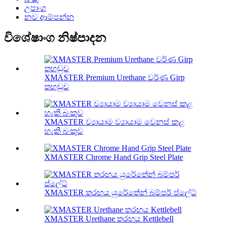
උපාංග
නව ආම්පන්න
විශේෂාංග නිෂ්පාදන
XMASTER Premium Urethane වර්ණ Girp
තහඩුව
XMASTER ව්‍යායාම ව්‍යායාම වෙනස් කළ
හැකි බංකුව
XMASTER Chrome Hand Grip Steel Plate
XMASTER තරඟය යුරේතේන් බම්පර් ප්ලේට්
XMASTER Urethane තරඟය Kettlebell