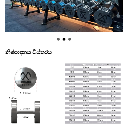
නිෂ්පාදනය විස්තරය