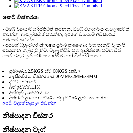
කෙටි විස්තරය:
• ඔබේ ව්‍යායාමය දීප්තිමත් කරන්න, ඔබේ ව්‍යායාමය ආලෝකමත්
කරන්න, ආලෝකමත් කරන්න, අපගේ ව්‍යායාම අවකාශය
කැඩපත් කරන්න.
• අපගේ බහු-ස්ථර chrome ප්‍රමුඛ තාක්‍ෂණය මත පදනම් වූ කැපී
පෙනෙන කල්පැවැත්ම. වැළැක්වීම සහ ආරක්ෂණ සමඟ චිප්
පෙති වලට ප්‍රතිරෝධය දැක්වීම හෝ පීල් කිරීම පවා.
ප්‍රමාණය:
2.5KGS සිට 60KGS දක්වා
හැසිරවීමේ විෂ්කම්භය:
20MM/32MM/34MM
ද්රව්ය:
වානේ
බර ඉවසීම:
±1%
අභිරුචි ලාංඡනය:
ඔව්
අභිරුචි ලාංඡන වර්ණය:
බහු වර්ණ ලබා ගත හැකිය
අපට විද්‍යුත් තැපෑල එවන්න
නිෂ්පාදන විස්තර
නිෂ්පාදන ටැග්