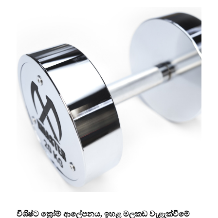
විශිෂ්ට ක්‍රෝම් ආලේපනය, ඉහළ මලකඩ වැළැක්වීමේ