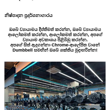
නිෂ්පාදන ප්‍රදර්ශනාගාරය
ඔබේ ව්‍යායාමය දීප්තිමත් කරන්න, ඔබේ ව්‍යායාමය
ආලෝකමත් කරන්න, ආලෝකමත් කරන්න, අපගේ
ව්‍යායාම අවකාශය පිළිබිඹු කරන්න.
අපගේ සිත් ඇදගන්නා Chrome-ආලේපිත වානේ
Dumbbell සමඟින් ඔබේ ශක්තිය මුදාහරින්න!