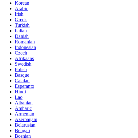
Korean
Arabic
Irish
Greek
Turkish
Italian
Danish
Romanian
Indonesian
Czech
Afrikaans
Swedish
Polish
Basque
Catalan
Esperanto
Hindi
Lao
Albanian
Amharic
Armenian
Azerbaijani
Belarusian
Bengali
Bosnian