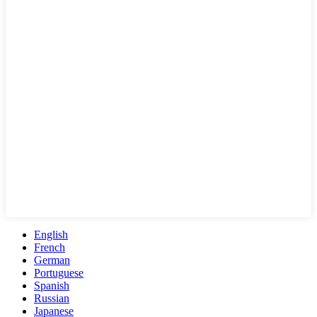
English
French
German
Portuguese
Spanish
Russian
Japanese