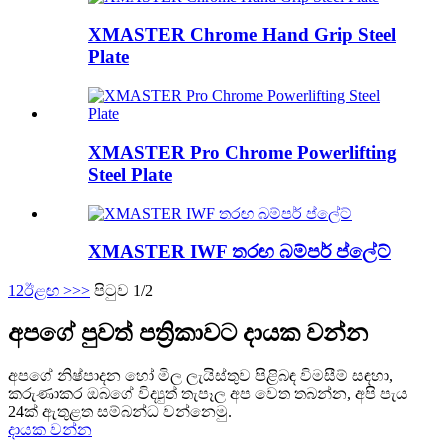
XMASTER Chrome Hand Grip Steel
Plate
XMASTER Pro Chrome Powerlifting
Steel Plate
XMASTER IWF තරඟ බම්පර් ප්ලේට්
1
2
ඊළඟ >
>>
පිටුව 1/2
අපගේ පුවත් පත්‍රිකාවට දායක වන්න
අපගේ නිෂ්පාදන හෝ මිල ලැයිස්තුව පිළිබඳ විමසීම් සඳහා,
කරුණාකර ඔබගේ විද්‍යුත් තැපෑල අප වෙත තබන්න, අපි පැය
24ක් ඇතුළත සම්බන්ධ වන්නෙමු.
දායක වන්න