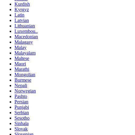
Kurdish
Kyrgyz
Latin
Latvian
Lithuanian
Luxembou..
Macedonian
Malagasy
Malay
Malayalam
Maltese
Maori
Marathi
Mongolian
Burmese
Nepali
Norwegian
Pashto
Persian
Punjabi
Serbian
Sesotho
Sinhala
Slovak
Slovenian