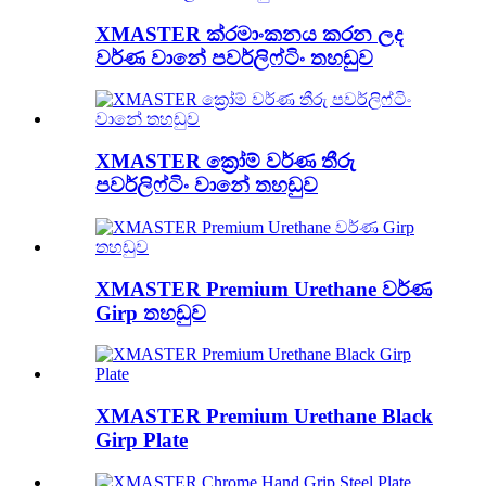
XMASTER ක්රමාංකනය කරන ලද
වර්ණ වානේ පවර්ලිෆ්ටිං තහඩුව
XMASTER ක්‍රෝම් වර්ණ තීරු
පවර්ලිෆ්ටිං වානේ තහඩුව
XMASTER Premium Urethane වර්ණ
Girp තහඩුව
XMASTER Premium Urethane Black
Girp Plate