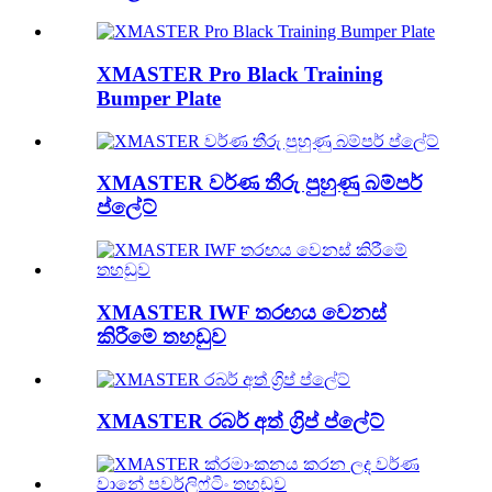
XMASTER Pro Black Training
Bumper Plate
XMASTER වර්ණ තීරු පුහුණු බම්පර්
ප්ලේට්
XMASTER IWF තරඟය වෙනස්
කිරීමේ තහඩුව
XMASTER රබර් අත් ග්‍රිප් ප්ලේට්