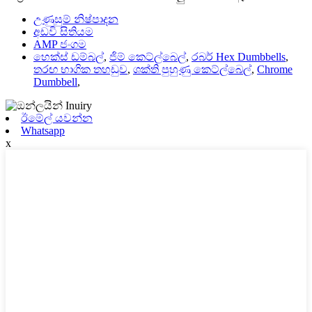
උණුසුම් නිෂ්පාදන
අඩවි සිතියම
AMP ජංගම
හෙක්ස් ඩම්බල්
,
ජිම් කෙට්ල්බෙල්
,
රබර් Hex Dumbbells
,
තරඟ භාගික තහඩුව
,
ශක්ති පුහුණු කෙට්ල්බෙල්
,
Chrome
Dumbbell
,
ඊමේල් යවන්න
Whatsapp
x