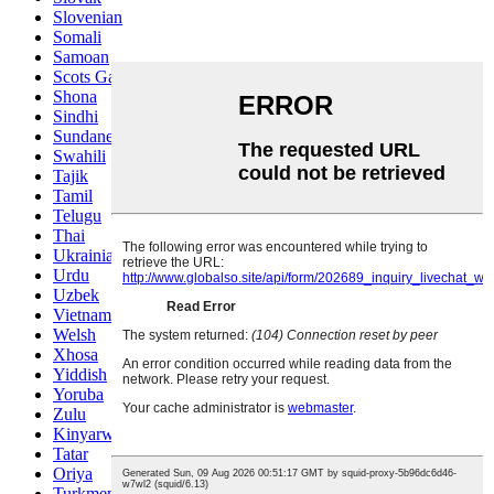
Slovenian
Somali
Samoan
Scots Gaelic
Shona
Sindhi
Sundanese
Swahili
Tajik
Tamil
Telugu
Thai
Ukrainian
Urdu
Uzbek
Vietnamese
Welsh
Xhosa
Yiddish
Yoruba
Zulu
Kinyarwanda
Tatar
Oriya
Turkmen