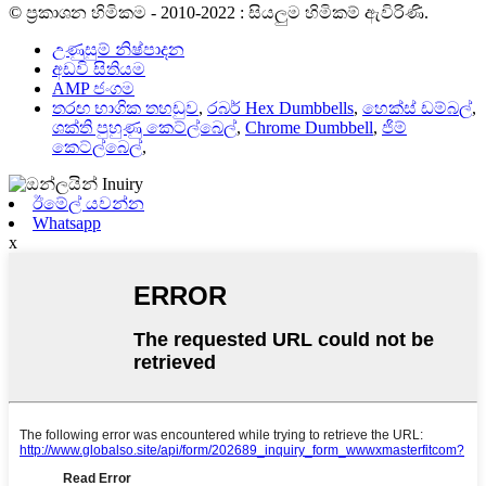
© ප්‍රකාශන හිමිකම - 2010-2022 : සියලුම හිමිකම් ඇවිරිණි.
උණුසුම් නිෂ්පාදන
අඩවි සිතියම
AMP ජංගම
තරඟ භාගික තහඩුව
,
රබර් Hex Dumbbells
,
හෙක්ස් ඩම්බල්
,
ශක්ති පුහුණු කෙට්ල්බෙල්
,
Chrome Dumbbell
,
ජිම්
කෙට්ල්බෙල්
,
ඊමේල් යවන්න
Whatsapp
x