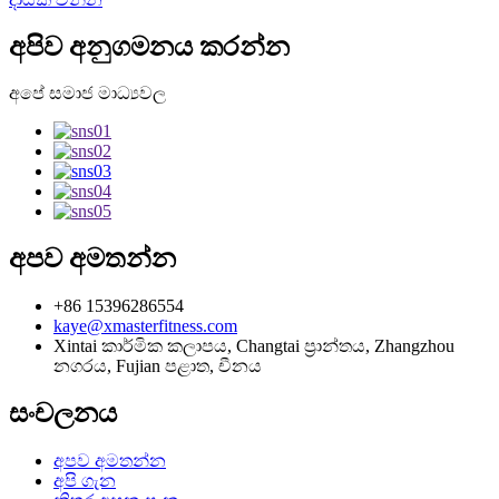
අපිව අනුගමනය කරන්න
අපේ සමාජ මාධ්‍යවල
අපව අමතන්න
+86 15396286554
kaye@xmasterfitness.com
Xintai කාර්මික කලාපය, Changtai ප්‍රාන්තය, Zhangzhou
නගරය, Fujian පළාත, චීනය
සංචලනය
අපව අමතන්න
අපි ගැන