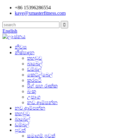
+86 15396286554
kaye@xmasterfitness.com
English
නිවස
නිෂ්පාදන
තහඩුව
බාබෙල්
ඩම්බල්
කෙට්ල්බෙල්
කරපටි
රිග් සහ රාක්ක
බංකු
උපාංග
නව ආම්පන්න
නව ආම්පන්න
තහඩුව
බාබෙල්
ඩම්බල්
පුවත්
සමාගම් පුවත්