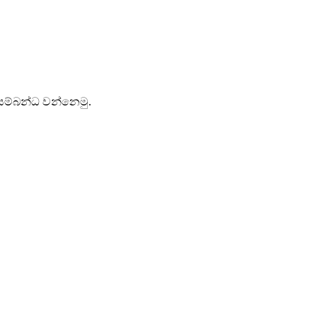
 සම්බන්ධ වන්නෙමු.