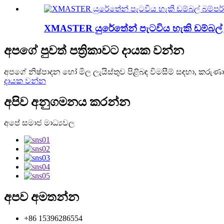
XMASTER යුරේතේන් පැටවිය හැකි ඩම්බල් 
අපගේ පුවත් පත්‍රිකාවට දායක වන්න
අපගේ නිෂ්පාදන හෝ මිල ලැයිස්තුව පිළිබඳ විමසීම් සඳහා, කරුණ
දායක වන්න
අපිව අනුගමනය කරන්න
අපේ සමාජ මාධ්‍යවල
අපව අමතන්න
+86 15396286554