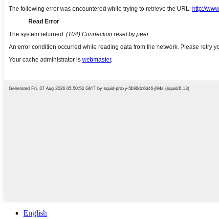
English