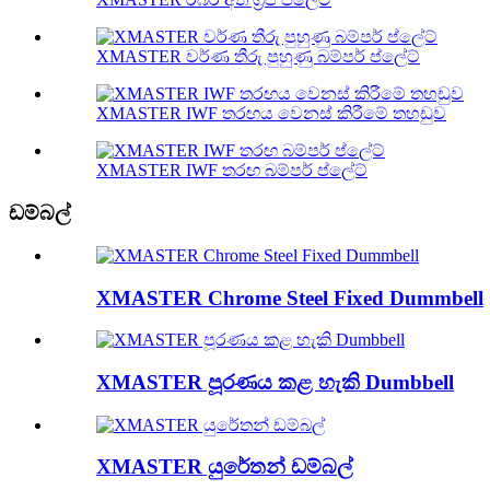
XMASTER වර්ණ තීරු පුහුණු බම්පර් ප්ලේට්
XMASTER IWF තරඟය වෙනස් කිරීමේ තහඩුව
XMASTER IWF තරඟ බම්පර් ප්ලේට්
ඩම්බල්
XMASTER Chrome Steel Fixed Dummbell
XMASTER පූරණය කළ හැකි Dumbbell
XMASTER යුරේතන් ඩම්බල්